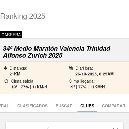
Ranking 2025
CARRERA
34º Medio Maratón Valencia Trinidad
Alfonso Zurich 2025
Distancia:
Día/Hora:
21KM
26-10-2025, 8:25AM
Clima salida:
Clima llegada:
19º | 77% | 11KM/H
19º | 77% | 11KM/H
ERAL
CLASIFICADOS
BUSCAR
CLUBS
COMPARAR