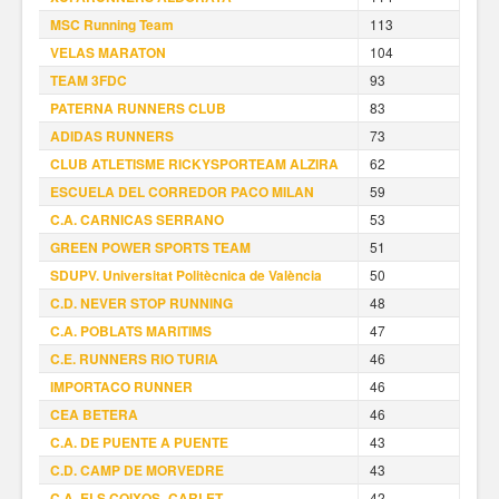
MSC Running Team
113
VELAS MARATON
104
TEAM 3FDC
93
PATERNA RUNNERS CLUB
83
ADIDAS RUNNERS
73
CLUB ATLETISME RICKYSPORTEAM ALZIRA
62
ESCUELA DEL CORREDOR PACO MILAN
59
C.A. CARNICAS SERRANO
53
GREEN POWER SPORTS TEAM
51
SDUPV. Universitat Politècnica de València
50
C.D. NEVER STOP RUNNING
48
C.A. POBLATS MARITIMS
47
C.E. RUNNERS RIO TURIA
46
IMPORTACO RUNNER
46
CEA BETERA
46
C.A. DE PUENTE A PUENTE
43
C.D. CAMP DE MORVEDRE
43
C.A. ELS COIXOS -CARLET
42