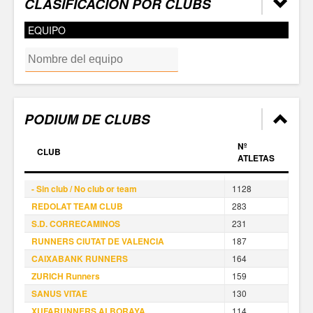
CLASIFICACIÓN POR CLUBS
EQUIPO
PODIUM DE CLUBS
Nº
CLUB
ATLETAS
- Sin club / No club or team
1128
REDOLAT TEAM CLUB
283
S.D. CORRECAMINOS
231
RUNNERS CIUTAT DE VALENCIA
187
CAIXABANK RUNNERS
164
ZURICH Runners
159
SANUS VITAE
130
XUFARUNNERS ALBORAYA
114